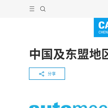
跳
过
菜
搜
单
索
中国及东盟地
分享