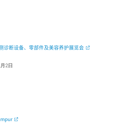
日
检测诊断设备、零部件及美容养护展览会
4月2日
umpur