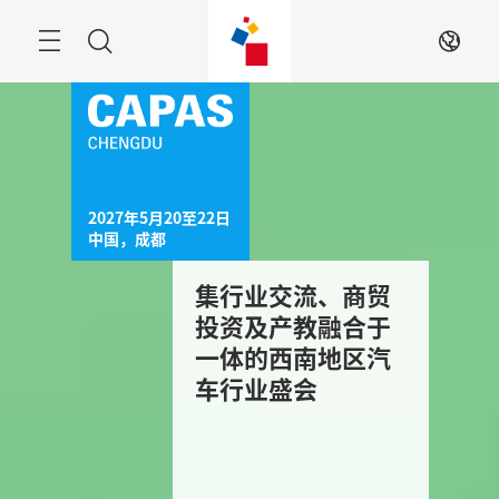
跳
过
菜
搜
ZH
单
索
2027年5月20至22日

中国，成都
洞悉区内发展潜
集行业交流、商贸
同期活
力，扩大汽车产业
投资及产教融合于
才培养
前装及售后渠道的
一体的西南地区汽
流、就
最佳机会
车行业盛会
体的平