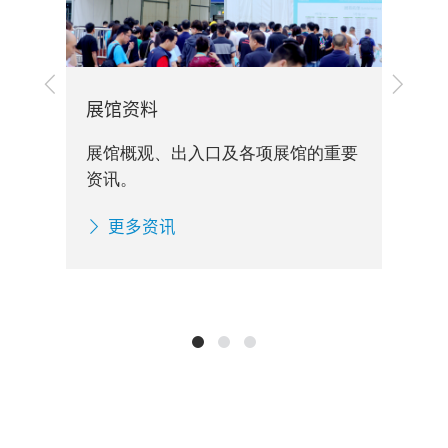
上
下
一
一
展馆资料
旅
步
步
展馆概观、出入口及各项展馆的重要
展
资讯。
息
更多资讯