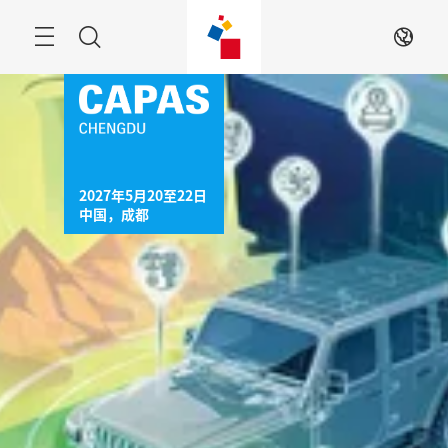
跳
过
菜
搜
ZH
单
索
2027年5月20至22日

中国，成都