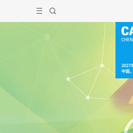
跳
过
菜
搜
单
索
2027
中国