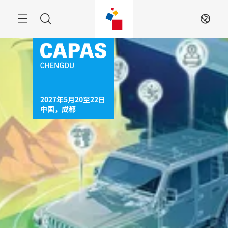
跳
过
菜
搜
ZH
单
索
2027年5月20至22日

中国，成都