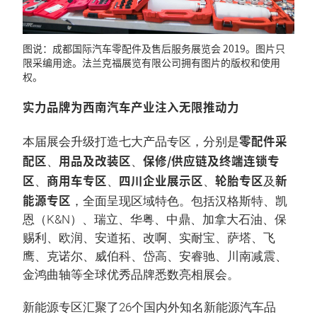
图说：成都国际汽车零配件及售后服务展览会 2019。图片只
限采编用途。法兰克福展览有限公司拥有图片的版权和使用
权。
实力品牌为西南汽车产业注入无限推动力
零配件采
本届展会升级打造七大产品专区，分别是
配区
用品及改装区
保修/供应链及终端连锁专
、
、
区
商用车专区
四川企业展示区
轮胎专区
新
、
、
、
及
能源专区
，全面呈现区域特色。包括汉格斯特、凯
恩（K&N）、瑞立、华粤、中鼎、加拿大石油、保
赐利、欧润、安道拓、改啊、实耐宝、萨塔、飞
鹰、克诺尔、威伯科、岱高、安睿驰、川南减震、
金鸿曲轴等全球优秀品牌悉数亮相展会。
新能源专区汇聚了26个国内外知名新能源汽车品