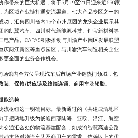
带来的巨大机遇，将于5月19至21日迎来近550家
，为区域产业链打通交流渠道。七大产品专区之一的
成功，汇集四川省内15个市州展团的龙头企业展示其
团的凯翼汽车、四川时代新能源科技、锂宝新材料等
电产品。CAPAS积极推动与川渝产业园区发展联盟
重庆两江新区等重点园区，与川渝汽车制造相关企业
更多更全面的业务合作机会。
方米的场馆内全方位呈现汽车后市场产业链热门领域，包
改装
保修/供应链及终端连锁
商用车
轮胎
、
、
及
。
赋能造势
物流枢纽这一明确目标。最新通过的《共建成渝地区
致力于把两地升级为畅通西部陆海、亚欧、沿江、航空
为交通汇合处的物流基建配套，如成渝智慧高速公路
带动市场对物流车队及商用车的需求。依赖以上的优