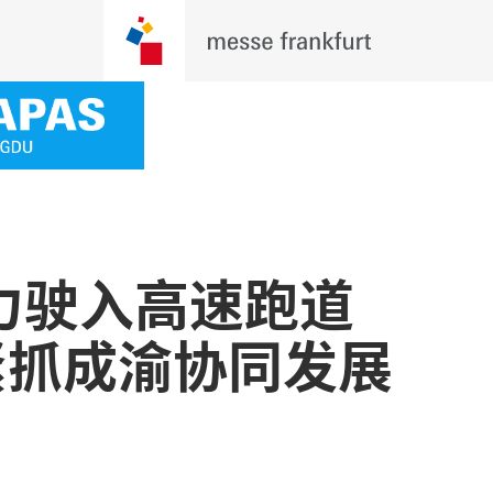
力驶入高速跑道
22紧抓成渝协同发展