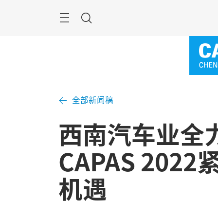
跳
过
菜
搜
单
索
全部新闻稿
西南汽车业全
CAPAS 20
机遇