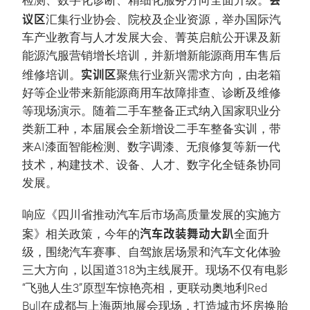
检测、数字化诊断、精细化服务方向全面升级。
议区
汇集行业协会、院校及企业资源，举办国际汽
车产业教育与人才发展大会、菁英启航公开课及新
能源汽服营销增长培训，并新增新能源商用车售后
实训区
维修培训。
聚焦行业新兴需求方向，由老箱
好等企业带来新能源商用车故障排查、诊断及维修
等现场演示。随着二手车整备正式纳入国家职业分
类新工种，本届展会全新增设二手车整备实训，带
来AI漆面智能检测、数字调漆、无痕修复等新一代
技术，构建技术、设备、人才、数字化全链条协同
发展。
响应《四川省推动汽车后市场高质量发展的实施方
汽车改装舞动大趴
案》相关政策，今年的
全面升
级，围绕汽车赛事、自驾旅居场景和汽车文化体验
三大方向，以国道318为主线展开。现场不仅有电影
“飞驰人生3”原型车惊艳亮相，更联动奥地利Red
Bull在成都与上海两地展会现场，打造城市坯房换胎