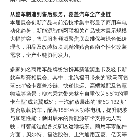
从整车制造到售后服务，覆盖汽车全产业链
本届展会创新产品与前沿技术集中彰显了商用车电
动化趋势，新能源智能网联相关产品技术展示规模
大幅扩容，售后服务领域聚焦底盘维保与绿色低碳
理念，用品及改装板块则精准贴合西南个性化改装
需求，全产业链协同发力。
多家知名商用车品牌纷纷携其新能源重卡及轻卡新
款车型亮相展会。其中，北汽福田带来的“欧马可智
蓝ES1”轻卡覆盖冷链、快递快运、高端城配及智慧
物流等场景；柳汽乘龙带来整车自重仅为8.8吨的重
卡车型“成龙翼威5”；一汽解放展出的“虎6G-132度”
复合版载货车，配备185KW大功率电机，提升爬坡
与加速性能；驰田展示的新能源矿卡支持无人驾
驶，可智能适配各类矿区运输场景。商用车零配件
方面，贝尔特、福达股份、上汽通用五菱、亿安等