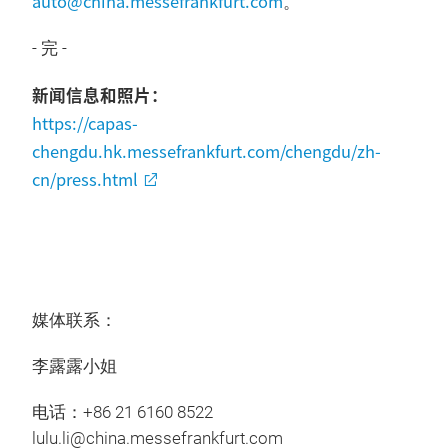
auto@china.messefrankfurt.com
。
- 完 -
新闻信息和照片：
https://capas-
chengdu.hk.messefrankfurt.com/chengdu/zh-
cn/press.html
媒体联系：
李露露小姐
电话：+86 21 6160 8522
lulu.li@china.messefrankfurt.com