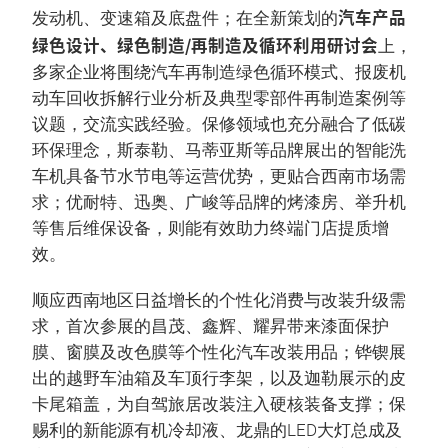
汽车产品
发动机、变速箱及底盘件；在全新策划的
绿色设计、绿色制造/再制造及循环利用研讨会
上，
多家企业将围绕汽车再制造绿色循环模式、报废机
动车回收拆解行业分析及典型零部件再制造案例等
议题，交流实践经验。保修领域也充分融合了低碳
环保理念，斯泰勒、马蒂亚斯等品牌展出的智能洗
车机具备节水节电等运营优势，更贴合西南市场需
求；优耐特、迅奥、广峻等品牌的烤漆房、举升机
等售后维保设备，则能有效助力终端门店提质增
效。
顺应西南地区日益增长的个性化消费与改装升级需
求，首次参展的昌茂、鑫辉、耀昇带来漆面保护
膜、窗膜及改色膜等个性化汽车改装用品；铧锲展
出的越野车油箱及车顶行李架，以及迦勒展示的皮
卡尾箱盖，为自驾旅居改装注入硬核装备支撑；保
赐利的新能源有机冷却液、龙鼎的LED大灯总成及