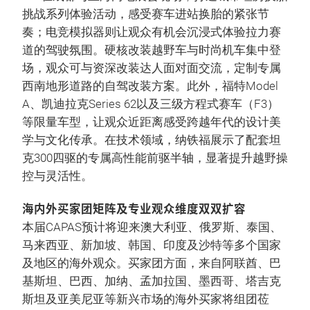
挑战系列体验活动，感受赛车进站换胎的紧张节
奏；电竞模拟器则让观众有机会沉浸式体验拉力赛
道的驾驶氛围。硬核改装越野车与时尚机车集中登
场，观众可与资深改装达人面对面交流，定制专属
西南地形道路的自驾改装方案。此外，福特Model
A、凯迪拉克Series 62以及三级方程式赛车（F3）
等限量车型，让观众近距离感受跨越年代的设计美
学与文化传承。在技术领域，纳铁福展示了配套坦
克300四驱的专属高性能前驱半轴，显著提升越野操
控与灵活性。
海内外买家团矩阵及专业观众维度双双扩容
本届CAPAS预计将迎来澳大利亚、俄罗斯、泰国、
马来西亚、新加坡、韩国、印度及沙特等多个国家
及地区的海外观众。买家团方面，来自阿联酋、巴
基斯坦、巴西、加纳、孟加拉国、墨西哥、塔吉克
斯坦及亚美尼亚等新兴市场的海外买家将组团莅