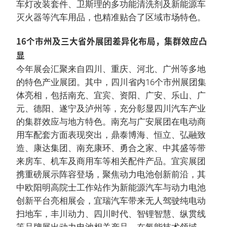
车灯改装套件、卫斯理的多功能清洗剂及新能源车
灭火器等汽车用品，也精准贴合了区域市场特色。
16个市州及三大省外展团差异化布局，集群效应凸
显
今年展会汇聚来自四川、重庆、河北、广州等多地
的特色产业展团。其中，四川省内16个市州展团集
体亮相，包括南充、宜宾、资阳、广安、乐山、广
元、德阳、遂宁及泸州等，充分彰显四川汽车产业
的集群效应与地方特色。南充与广安展团在电动商
用车配套方面表现突出，鼎泰博海、恒立、弘融致
造、康达集团、南充康环、勇合之家、中其盛等带
来房车、机车及商用车等相关配件产品。宜宾展团
携重磅展示阵容登场，聚焦动力电池创新前沿，其
中欧阳明高院士工作站作为新能源汽车与动力电池
创新平台亮相展会，宜瑞汽车带来无人驾驶纯电动
扫地车，丰川动力、四川时代、智锂智慧、纵贯线