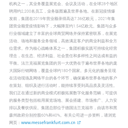
机构之一，其业务覆盖展览会、会议及活动，在全球28个地区
聘用约2,200名员工，业务版图遍及世界各地。在新冠疫情爆
发前，集团在2019年营业额录得高达7.36亿欧元，2021年集
团营业额受疫情影响下，大幅降至约1.54亿欧元。集团与众多
行业领域建立了丰富的全球商贸网络并保持紧密联系，在展览
活动、场地和服务业务领域，高效满足客户的商业利益和全方
位需求。作为核心战略体系之一，集团积极实践可持续化经营
理念，在生态、经济利益、社会责任和多样性之间达成有益的
平衡。法兰克福展览集团的另一大优势在于遍布世界各地的庞
大国际行销网络，覆盖全球约180个国家。多元化的服务呈现
在活动现场及网络平台的各个环节，确保遍布世界各地的客户
在策划、组织及进行活动时，能持续享受到高品质及灵活性。
我们正在通过新的商业模式积极拓展数字化服务范畴，可提供
的服务类型包括租用展览场地、展会搭建、市场推广、人力安
排以及餐饮供应。集团总部位于德国法兰克福市，由该市和黑
森州政府分别控股60%和40%。有关公司进一步资料，请浏览
www.messefrankfurt.com.cn
网页：