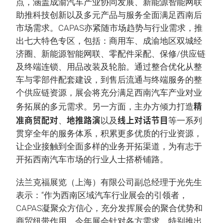
点，涵盖成渝汽车产业协同发展、新能源智能网联
助推科技创新以及多元产品与服务全面满足西南后
市场需求。CAPAS亦紧随市场趋势与行业需求，推
出七大特色专区，包括：商用车、成渝地区双城经
济圈、新能源智能网联、零配件采配、保修/供应链
及终端连锁、用品改装及轮胎。通过整合优化从整
车与零部件配套建设，到售后流通与终端服务的整
个供应链资源，展会将充分满足西南汽车产业对业
精
务拓展的多元需求。另一方面，主办方倾力打造
准商贸配对
地推路演
线上对话节目
、
以及
等一系列
贯穿全年的服务体系，积累更多优质的行业资源，
让企业接触到全面多样的业务开拓渠道，为有志于
开拓西南汽车市场的行业人士搭桥铺路。
法兰克福展览（上海）有限公司副总经理于光先生
表示：“作为西南区域汽车行业展会的引领者，
CAPAS凝聚众方信心，充分发挥展会的聚合优势和
商贸纽带作用，今年展会针对各方需求，特别推出