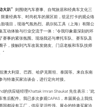
动大趴”
则围绕汽车赛事、自驾旅居和经典车文化三
、限量经典车、时尚机车的展区前，驻足打卡的观众络
ll换胎项目，现场气氛热烈。易尔拓工具（上海）有限公
集互动体验与行业交流于一体：“令我印象最深刻的环
了赛事的紧张氛围。现场我还与摩托车队、赛车队及
圈子，接触到汽车改装发烧友、门店老板和车队技师
。”
，包括澳大利亚、巴西、哈萨克斯坦、泰国等。来自东南
参与特邀买家洽谈会，进行定向对接。
Bhd的供应链经理Khattak Imran Shaukat 先生表示：“此
售后配件。我已多次参观CAPAS，本届展会上我找
两国都设有工厂，供应灵活性强。展会的特邀买家洽