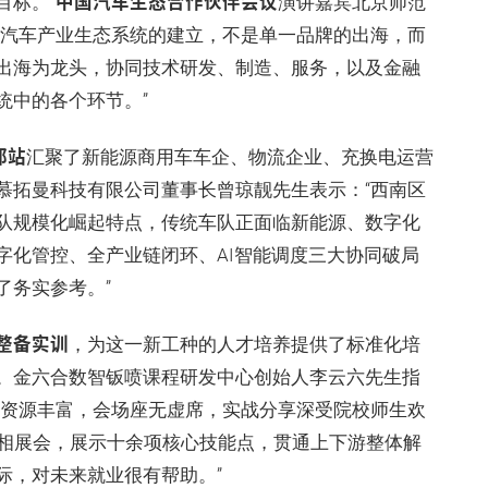
中国汽车生态合作伙伴会议
目标。”
演讲嘉宾北京师范
“汽车产业生态系统的建立，不是单一品牌的出海，而
出海为龙头，协同技术研发、制造、服务，以及金融
统中的各个环节。”
都站
汇聚了新能源商用车车企、物流企业、充换电运营
慕拓曼科技有限公司董事长曾琼靓先生表示：“西南区
队规模化崛起特点，传统车队正面临新能源、数字化
字化管控、全产业链闭环、AI智能调度三大协同破局
了务实参考。”
整备实训
，为这一新工种的人才培养提供了标准化培
。金六合数智钣喷课程研发中心创始人李云六先生指
育资源丰富，会场座无虚席，实战分享深受院校师生欢
亮相展会，展示十余项核心技能点，贯通上下游整体解
际，对未来就业很有帮助。”