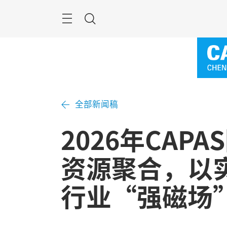
跳
过
菜
搜
单
索
全部新闻稿
2026年CAP
资源聚合，以
行业“强磁场